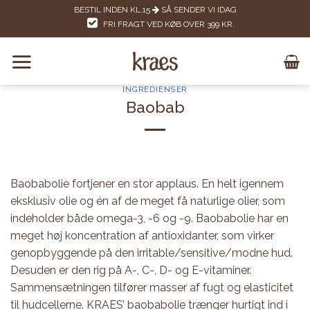
Skip
BESTIL INDEN KL.15
SÅ SENDER VI IDAG
to
FRI FRAGT VED KØB OVER 399 KR.
content
INGREDIENSER
Baobab
Baobabolie fortjener en stor applaus. En helt igennem
eksklusiv olie og én af de meget få naturlige olier, som
indeholder både omega-3, -6 og -9. Baobabolie har en
meget høj koncentration af antioxidanter, som virker
genopbyggende på den irritable/sensitive/modne hud.
Desuden er den rig på A-, C-, D- og E-vitaminer.
Sammensætningen tilfører masser af fugt og elasticitet
til hudcellerne. KRAES’ baobabolie trænger hurtigt ind i