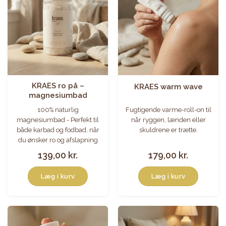
KRAES ro på –
KRAES warm wave
magnesiumbad
100% naturlig
Fugtigende varme-roll-on til
magnesiumbad - Perfekt til
når ryggen, lænden eller
både karbad og fodbad, når
skuldrene er trætte.
du ønsker ro og afslapning
139,00
kr.
179,00
kr.
Læg i kurv
Læg i kurv