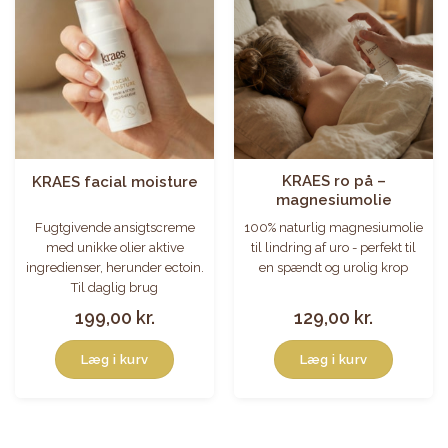
KRAES ro på –
KRAES facial moisture
magnesiumolie
Fugtgivende ansigtscreme
100% naturlig magnesiumolie
med unikke olier aktive
til lindring af uro - perfekt til
ingredienser, herunder ectoin.
en spændt og urolig krop
Til daglig brug
199,00
kr.
129,00
kr.
Læg i kurv
Læg i kurv