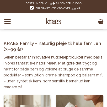
Skip
BESTIL INDEN KL.15
SÅ SENDER VI IDAG
to
FRI FRAGT VED KØB OVER 399 KR.
content
KRAES Family – naturlig pleje til hele familien
(3–99 år)
Serien består af innovative hudplejeprodukter med basis
i vores fantastiske natur. Målet er at gøre det trygt og
nemt for både børn og voksne at bruge de samme
produkter – som lotion, creme, shampoo og balsam m.fl.
– uden syntetisk kemi, som sensitiv børnehud kan
reagere på.