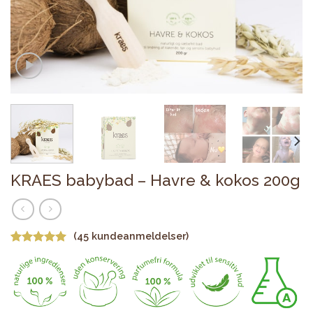
KRAES babybad – Havre & kokos 200g
(
45
kundeanmeldelser)
Bedømt
45
som
4.98
ud af 5
baseret på
kundebedømmelser