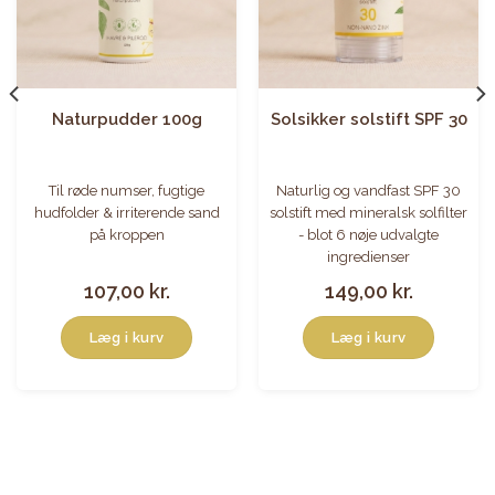
Naturpudder 100g
Solsikker solstift SPF 30
Til røde numser, fugtige
Naturlig og vandfast SPF 30
hudfolder & irriterende sand
solstift med mineralsk solfilter
på kroppen
- blot 6 nøje udvalgte
ingredienser
107,00
kr.
149,00
kr.
Læg i kurv
Læg i kurv