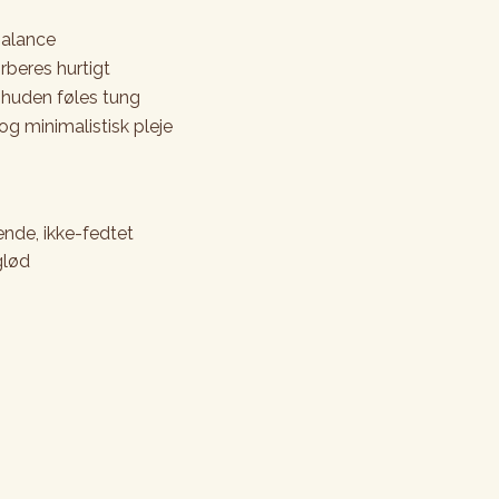
ubalance
rberes hurtigt
t huden føles tung
g minimalistisk pleje
nde, ikke-fedtet
glød