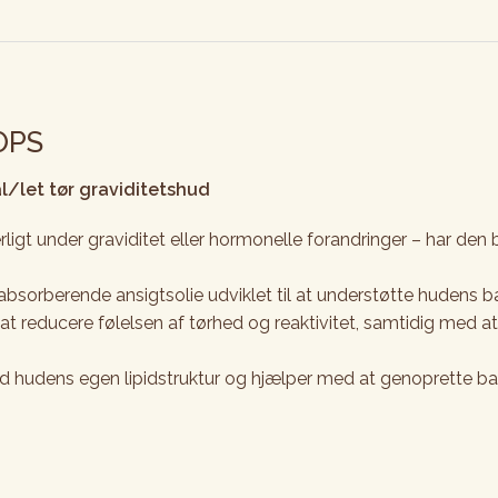
OPS
l/let tør graviditetshud
igt under graviditet eller hormonelle forandringer – har den 
tabsorberende ansigtsolie udviklet til at understøtte hudens 
l at reducere følelsen af tørhed og reaktivitet, samtidig med
d hudens egen lipidstruktur og hjælper med at genoprette bal