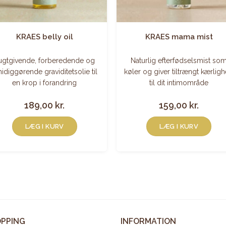
KRAES belly oil
KRAES mama mist
ugtgivende, forberedende og
Naturlig efterfødselsmist so
idiggørende graviditetsolie til
køler og giver tiltrængt kærlig
en krop i forandring
til dit intimområde
189,00
kr.
159,00
kr.
LÆG I KURV
LÆG I KURV
PPING
INFORMATION