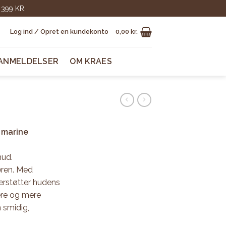
399 KR.
Log ind / Opret en kundekonto
0,00
kr.
ANMELDELSER
OM KRAES
 marine
hud.
eren. Med
derstøtter hudens
gere og mere
 smidig,