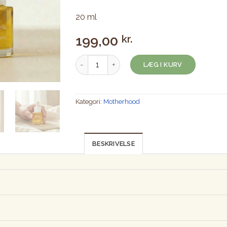
20 ml
199,00
kr.
KRAES facial drops antal
LÆG I KURV
Kategori:
Motherhood
BESKRIVELSE