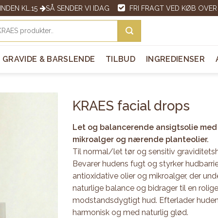
 INDEN KL.15
SÅ SENDER VI IDAG
FRI FRAGT VED KØB OVER 
GRAVIDE & BARSLENDE
TILBUD
INGREDIENSER
KRAES facial drops
Let og balancerende ansigtsolie med
mikroalger og nærende planteolier.
Til normal/let tør og sensitiv graviditets
Bevarer hudens fugt og styrker hudbarri
antioxidative olier og mikroalger, der un
naturlige balance og bidrager til en roli
modstandsdygtigt hud. Efterlader huden
harmonisk og med naturlig glød.