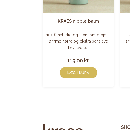
car care
KRAES nipple balm
urlig arolie, der
100% naturlig og nænsom pleje til
F
ns smidighed. Til
ømme, tørre og ekstra sensitive
sm
r og andre ar.
brystvorter
,00
kr.
119,00
kr.
I KURV
LÆG I KURV
SHO