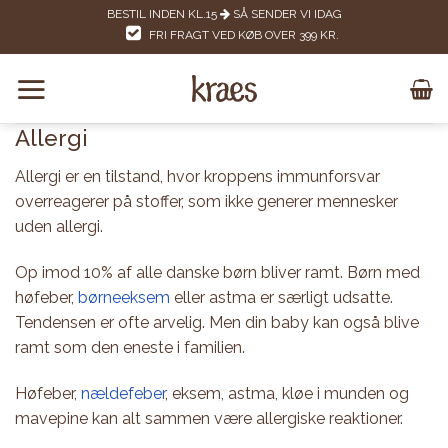
Skip
BESTIL INDEN KL.15
SÅ SENDER VI IDAG
to
FRI FRAGT VED KØB OVER 399 KR.
content
Allergi
Allergi er en tilstand, hvor kroppens immunforsvar
overreagerer på stoffer, som ikke generer mennesker
uden allergi.
Op imod 10% af alle danske børn bliver ramt. Børn med
høfeber,
børneeksem
eller astma er særligt udsatte.
Tendensen er ofte arvelig. Men din baby kan også blive
ramt som den eneste i familien.
Høfeber,
nældefeber
, eksem, astma, kløe i munden og
mavepine kan alt sammen være allergiske reaktioner.