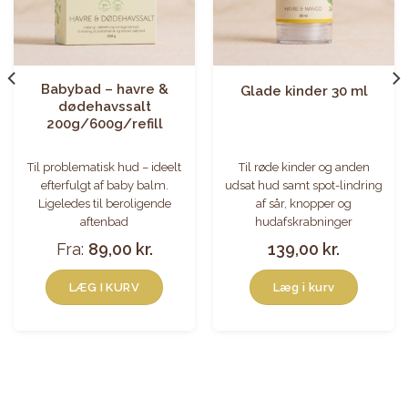
Babybad – havre &
Glade kinder 30 ml
dødehavssalt
200g/600g/refill
Til problematisk hud – ideelt
Til røde kinder og anden
efterfulgt af baby balm.
udsat hud samt spot-lindring
Ligeledes til beroligende
af sår, knopper og
aftenbad
hudafskrabninger
Fra:
89,00
kr.
139,00
kr.
LÆG I KURV
Læg i kurv
Dette
vare
har
flere