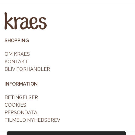
varianter.
Mulighederne
kan
vælges
SHOPPING
på
OM KRAES
varesiden
KONTAKT
BLIV FORHANDLER
INFORMATION
BETINGELSER
COOKIES
PERSONDATA
TILMELD NYHEDSBREV