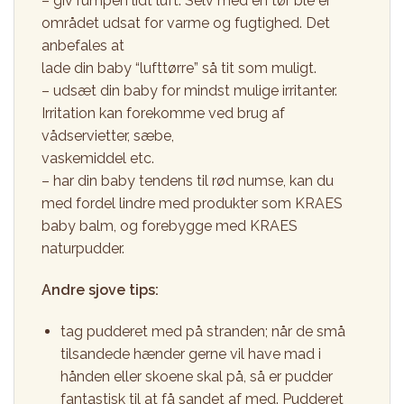
– giv rumpen lidt luft. Selv med en tør ble er
området udsat for varme og fugtighed. Det
anbefales at
lade din baby “lufttørre” så tit som muligt.
– udsæt din baby for mindst mulige irritanter.
Irritation kan forekomme ved brug af
vådservietter, sæbe,
vaskemiddel etc.
– har din baby tendens til rød numse, kan du
med fordel lindre med produkter som KRAES
baby balm, og forebygge med KRAES
naturpudder.
Andre sjove tips:
tag pudderet med på stranden; når de små
tilsandede hænder gerne vil have mad i
hånden eller skoene skal på, så er pudder
fantastisk til at få sandet af med. Pudderet