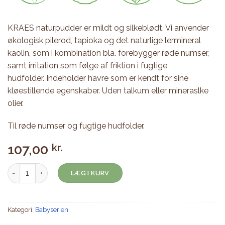
KRAES naturpudder er mildt og silkeblødt. Vi anvender
økologisk pilerod, tapioka og det naturlige lermineral
kaolin, som i kombination bla. forebygger røde numser,
samt irritation som følge af friktion i fugtige
hudfolder. Indeholder havre som er kendt for sine
kløestillende egenskaber. Uden talkum eller mineraslke
olier.
Til røde numser og fugtige hudfolder.
107,00
kr.
Naturpudder 100g antal
LÆG I KURV
Kategori:
Babyserien