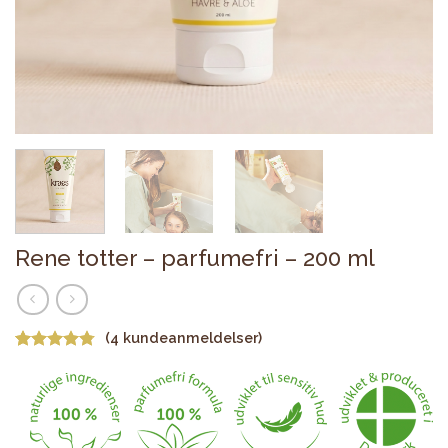
Rene totter – parfumefri – 200 ml
(
4
kundeanmeldelser)
Bedømt
4
som
4.75
ud af 5
baseret på
kundebedømmelser