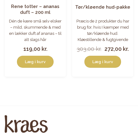
Rene totter – ananas
Tør/kløende hud-pakke
duft – 200 ml
Dén de kære små selv elsker
Præcis de 2 produkter du har
– mild, skummende & med
brug for, hvis I kæmper med
en lækker duft af ananas – til
tør/kløende hud.
alt slags hår
Kløestillende & fugtgivende
Den
De
119,00
kr.
303,00
kr.
272,00
kr.
oprindelige
akt
pris
pri
Læg i kurv
Læg i kurv
var:
er:
303,00 kr..
272,