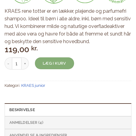
KRAES rene totter er en lækker, plejende og parfumefri
shampoo. Ideel til børn i alle aldre, inkl. børn med sensitiv
hud. Vi kombinerer milde og naturlige overfladeaktiver
med aloe vera og havre for både at fremme et sundt hår
og beskytte den sensitive hovedbund.
119,00
kr.
Rene totter - parfumefri - 200 ml antal
LÆG I KURV
Kategori:
KRAES junior
BESKRIVELSE
ANMELDELSER (4)
ANVENDELSE & INGREDIENSER