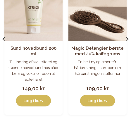
Sund hovedbund 200
Magic Detangler børste
ml
med 20% kaffegrums
Til lindring af tør, irriteret og
En helt ny og smertefri
kløende hovedbund hos både
hårbørstning - kampen om
børn og voksne - uden at
hårbørstningen slutter her
fedte håret.
149,00
kr.
109,00
kr.
Læg i kurv
Læg i kurv